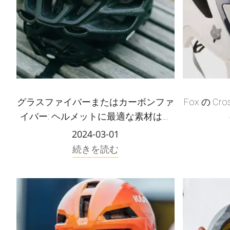
グラスファイバーまたはカーボンファ
Fox の Cr
イバー: ヘルメットに最適な素材はど
れですか?
2024-03-01
続きを読む