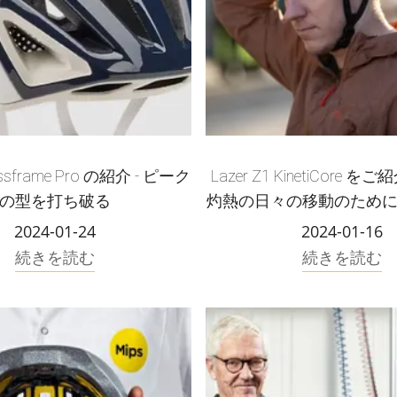
ossframe Pro の紹介 - ピーク
Lazer Z1 KinetiCore
の型を打ち破る
灼熱の日々の移動のため
極の軽量ヘルメット
2024-01-24
2024-01-16
続きを読む
続きを読む