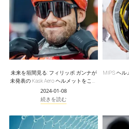
未来を垣間見る: フィリッポ ガンナが
MIPS ヘ
未発表の Kask Aero ヘルメットをこっ
そり公開
2024-01-08
続きを読む