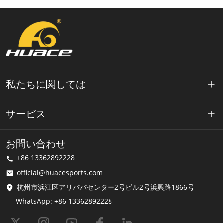
私たちに関しては
ワエースについて
サービス
テクノロジー
プライバシーポリシー
お問い合わせ
解決
+86 13362892228
利用規約
official@huacesports.com
配送サービス
杭州市浜江区アリババセンター2号ビル2号浜興路1866号
WhatsApp: +86 13362892228
よくある質問