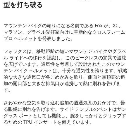
型を打ち破る
2024-01-24
マウンテン バイクの頼りになる名前である Fox が、XC、
マラソン、グラベル愛好家向けに革新的なクロスフレーム
プロ ヘルメットを発表しました。
フォックスは、移動距離の短いマウンテン バイクやグラベ
ル ライドへの移行を認識し、このピークレスの驚異で波紋
を広げています。通気性を考慮して設計されたこのマウン
テン バイク ヘルメットは、十分な通気性を誇ります。戦略
的な大きな通気口が各こめかみを飾り、側面と頭頂部の追
加の開口部と大きな排気口が連携して熱に別れを告げま
す。
さわやかな空気を取り込む追加の眉通気孔のおかげで、曇
る眼鏡に別れを告げます。サイド テンプルのベントはサン
グラス ポートとしても機能し、腕をしっかりとグリップす
るための TPU インサートを備えています。