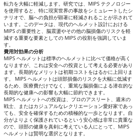
転力を大幅に軽減します。研究では、MIPS テクノロジー
を使用すると、特に現実世界の事故をシミュレートしたシ
ナリオで、脳への負担が顕著に軽減されることが示されて
います。このデータは、現代のヘルメット設計における
MIPS の重要性と、脳震盪やその他の脳損傷のリスクを軽
減する重要な要素としての MIPS の役割を強調していま
す。
費用対効果の分析
MIPS ヘルメットは標準のヘルメットに比べて価格が高く
なりますが、これは安全への投資として考える必要があり
ます。長期的なメリットは初期コストをはるかに上回りま
す。 MIPS ヘルメットは頭部損傷のリスクを大幅に低減す
るため、医療費だけでなく、重篤な脳損傷による潜在的な
長期的な健康への影響も大幅に節約できます。
MIPS ヘルメットへの投資は、プロのアスリート、週末の
戦士、またはカジュアルなレクリエーション愛好家であっ
ても、安全を確保するための積極的な一歩となります。自
分がよりよく保護されているという安心感は非常に貴重な
ので、頭部の健康を真剣に考えている人にとって、MIPS
ヘルメットは賢明な選択となります。