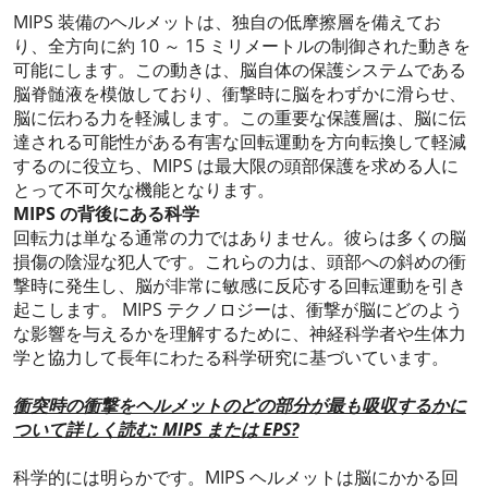
MIPS 装備のヘルメットは、独自の低摩擦層を備えてお
り、全方向に約 10 ～ 15 ミリメートルの制御された動きを
可能にします。この動きは、脳自体の保護システムである
脳脊髄液を模倣しており、衝撃時に脳をわずかに滑らせ、
脳に伝わる力を軽減します。この重要な保護層は、脳に伝
達される可能性がある有害な回転運動を方向転換して軽減
するのに役立ち、MIPS は最大限の頭部保護を求める人に
とって不可欠な機能となります。
MIPS の背後にある科学
回転力は単なる通常の力ではありません。彼らは多くの脳
損傷の陰湿な犯人です。これらの力は、頭部への斜めの衝
撃時に発生し、脳が非常に敏感に反応する回転運動を引き
起こします。 MIPS テクノロジーは、衝撃が脳にどのよう
な影響を与えるかを理解するために、神経科学者や生体力
学と協力して長年にわたる科学研究に基づいています。
衝突時の衝撃をヘルメットのどの部分が最も吸収するかに
ついて詳しく読む: MIPS または EPS?
科学的には明らかです。MIPS ヘルメットは脳にかかる回