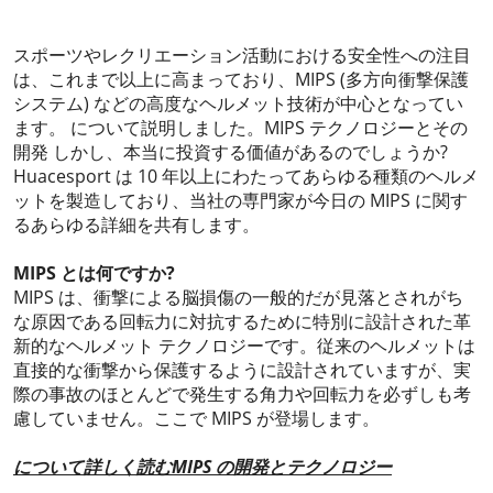
2023-11-16
スポーツやレクリエーション活動における安全性への注目
は、これまで以上に高まっており、MIPS (多方向衝撃保護
システム) などの高度なヘルメット技術が中心となってい
ます。 について説明しました。
MIPS テクノロジーとその
開発
しかし、本当に投資する価値があるのでしょうか?
Huacesport は 10 年以上にわたってあらゆる種類のヘルメ
ットを製造しており、当社の専門家が今日の MIPS に関す
るあらゆる詳細を共有します。
MIPS とは何ですか?
MIPS は、衝撃による脳損傷の一般的だが見落とされがち
な原因である回転力に対抗するために特別に設計された革
新的なヘルメット テクノロジーです。従来のヘルメットは
直接的な衝撃から保護するように設計されていますが、実
際の事故のほとんどで発生する角力や回転力を必ずしも考
慮していません。ここで MIPS が登場します。
について詳しく読む
MIPS の開発とテクノロジー