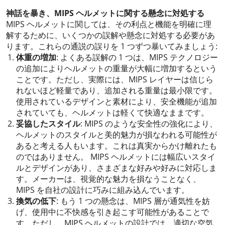
神話を暴き、MIPS ヘルメットに関する懸念に対処する
MIPS ヘルメットに関しては、その利点と機能を明確に理
解するために、いくつかの誤解や懸念に対処する必要があ
ります。これらの通説の誤りを 1 つずつ暴いてみましょう:
体重の増加
: よくある誤解の 1 つは、MIPS テクノロジー
の追加によりヘルメットの重量が大幅に増加するという
ことです。ただし、実際には、MIPS レイヤーは信じら
れないほど軽量であり、追加される重量は最小限です。
使用されているデザインと素材により、安全機能が追加
されていても、ヘルメットは軽くて快適なままです。
妥協したスタイル
: MIPS のような安全性の強化により、
ヘルメットのスタイルと美的魅力が損なわれる可能性が
あると考える人もいます。これは真実からかけ離れたも
のではありません。 MIPS ヘルメットには幅広いスタイ
ルとデザインがあり、さまざまな好みや好みに対応しま
す。メーカーは、視覚的な魅力を損なうことなく、
MIPS を自社の設計に巧みに組み込んでいます。
換気の低下
: もう 1 つの懸念は、MIPS 層が通気性を妨
げ、使用中に不快感を引き起こす可能性があることで
す。ただし、MIPS ヘルメットの設計では、適切な空気