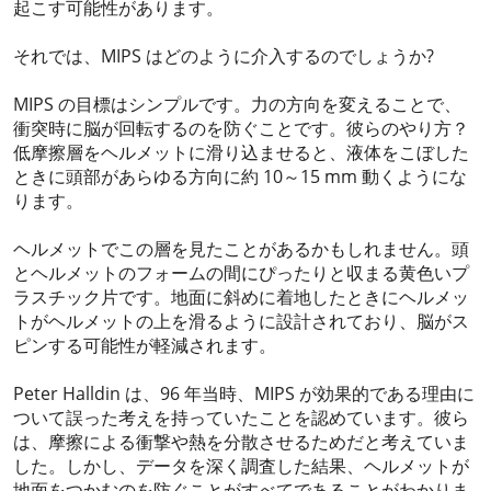
起こす可能性があります。
それでは、MIPS はどのように介入するのでしょうか?
MIPS の目標はシンプルです。力の方向を変えることで、
衝突時に脳が回転するのを防ぐことです。彼らのやり方？
低摩擦層をヘルメットに滑り込ませると、液体をこぼした
ときに頭部があらゆる方向に約 10～15 mm 動くようにな
ります。
ヘルメットでこの層を見たことがあるかもしれません。頭
とヘルメットのフォームの間にぴったりと収まる黄色いプ
ラスチック片です。地面に斜めに着地したときにヘルメッ
トがヘルメットの上を滑るように設計されており、脳がス
ピンする可能性が軽減されます。
Peter Halldin は、96 年当時、MIPS が効果的である理由に
ついて誤った考えを持っていたことを認めています。彼ら
は、摩擦による衝撃や熱を分散させるためだと考えていま
した。しかし、データを深く調査した結果、ヘルメットが
地面をつかむのを防ぐことがすべてであることがわかりま