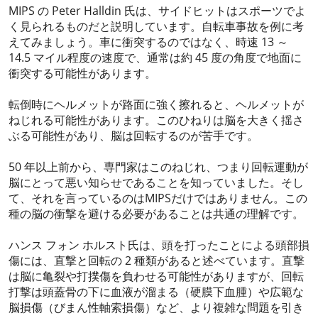
MIPS の Peter Halldin 氏は、サイドヒットはスポーツでよ
く見られるものだと説明しています。自転車事故を例に考
えてみましょう。車に衝突するのではなく、時速 13 ～
14.5 マイル程度の速度で、通常は約 45 度の角度で地面に
衝突する可能性があります。
転倒時にヘルメットが路面に強く擦れると、ヘルメットが
ねじれる可能性があります。このひねりは脳を大きく揺さ
ぶる可能性があり、脳は回転するのが苦手です。
50 年以上前から、専門家はこのねじれ、つまり回転運動が
脳にとって悪い知らせであることを知っていました。そし
て、それを言っているのはMIPSだけではありません。この
種の脳の衝撃を避ける必要があることは共通の理解です。
ハンス フォン ホルスト氏は、頭を打ったことによる頭部損
傷には、直撃と回転の 2 種類があると述べています。直撃
は脳に亀裂や打撲傷を負わせる可能性がありますが、回転
打撃は頭蓋骨の下に血液が溜まる（硬膜下血腫）や広範な
脳損傷（びまん性軸索損傷）など、より複雑な問題を引き