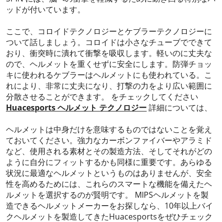
ッドが付いています。
ここで、コロイドテクノロジーとケブラーテクノロジーに
ついて話しましょう。コロイドは小さなチューブでできて
おり、衝突時に潰れて衝撃を吸収します。軽いのに丈夫な
ので、ヘルメットを重くせずに安全にします。防弾チョッ
キに使われるケブラーはヘルメットにも使われている。こ
れにより、非常に丈夫になり、打撃の力をより広い範囲に
分散させることができます。 をチェックしてください
Huacesports ヘルメット テクノロジー
詳細については、
ヘルメットは中身だけを意味するものではないことを覚え
ておいてください。強力なカーボンファイバーやアラミド
など、使用される素材とその製造方法、そしてそれがどの
ように自分にフィットするかも同様に重要です。あらゆる
状況に最適なヘルメットというものはありませんが、安全
性を高めるためには、これらのスマートな機能を備えたヘ
ルメットを選択するのが賢明です。 MIPSヘルメットを製
造できるヘルメットメーカーをお探しなら、10年以上バイ
クヘルメットを製造してきたHuacesportsをぜひチェック