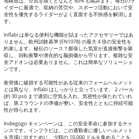
地構造は、空気を抜くとなんと 80% も縮みます。毎日のラ
イダーに最適で、収納の苦労や、スポーツ活動において安
全性を優先するライダーがよく直面する不快感を解消しま
す。
Inflabi は単なる便利な機能が詰まったアクセサリーではあ
りません。欧州試験基準 (EN1078) の最大 4 倍の安全性を
約束します。秘伝のソース？膨張した気室が直接衝撃を吸
収し、回転衝撃や潜在的な脳損傷から守ります。複雑な安
全アドオンは必要ありません。これは簡単なソリューショ
ンです。
衝突後に破損する可能性がある従来のフォームヘルメット
とは異なり、Inflabi はしっかりと立っています。 2 バール
(約 30 psi) まで適切に空気を入れ、気密性が保たれていれ
ば、第 2 ラウンドの準備が整い、安全性とともに持続可能
性が得られます。
Indiegogo キャンペーンは、この安全革命に参加するチャ
ンスです。インフラビは、この通勤者に優しいヘルメット
を市場に出すために、少額の 10,000 ドルを集めることを