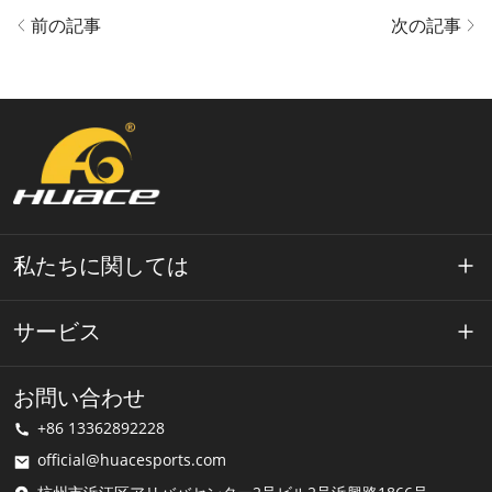
前の記事
次の記事
私たちに関しては
ワエースについて
サービス
テクノロジー
プライバシーポリシー
お問い合わせ
解決
+86 13362892228
利用規約
official@huacesports.com
配送サービス