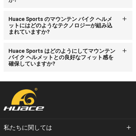
当社の国際的なデザイン チームと研究開発センター
は、最新のトレンドを反映したさまざまな色やデザイ
Huace Sports のマウンテン バイク ヘルメ
ンのヘルメットを提供しています。この多様性によ
ットにはどのようなテクノロジーが組み込
り、企業は顧客の個別の好みに応えることができ、マ
まれていますか?
ウンテン バイクの卸売商品に多様性を加えることがで
Huace Sports は、耐久性と耐紫外線性のアウターシ
きます。
ェルに PC インモールド技術を採用しています。さら
Huace Sports はどのようにしてマウンテン
に、MIPS や KROYD 技術などの強化された安全技術を
バイク ヘルメットとの良好なフィット感を
備えたヘルメットをサポートして、保護を強化するこ
確保していますか?
ともできます。
Huace では、頭の形状が異なればヘルメットのサイズ
も異なることが必要であることを理解しています。そ
のため、当社のヘルメットはアジア人とヨーロッパ人
の頭の形に応じて細分化されています。
しかし、単に適切なサイズを見つけるだけではありま
せん。私たちはライダーにできるだけ快適で安全に感
じてもらいたいと考えています。当社のヘルメット
は、柔らかい裏地、3D ヘッドロック調整システム、
私たちに関しては
使いやすい ITW バックルとフィドロック バックルを備