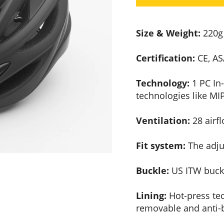
Size & Weight:
220g 
Certification:
CE, AS
Technology:
1 PC In
technologies like M
Ventilation:
28 airfl
Fit system:
The adjus
Buckle:
US ITW buckl
Lining:
Hot-press tec
removable and anti-b