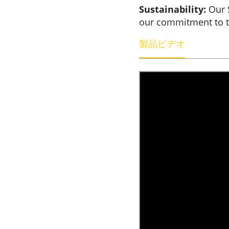
Sustainability:
Our S
our commitment to 
製品ビデオ