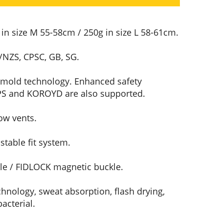
in size M 55-58cm / 250g in size L 58-61cm.
/NZS, CPSC, GB, SG.
-mold technology. Enhanced safety
IPS and KOROYD are also supported.
ow vents.
table fit system.
e / FIDLOCK magnetic buckle.
hnology, sweat absorption, flash drying,
acterial.