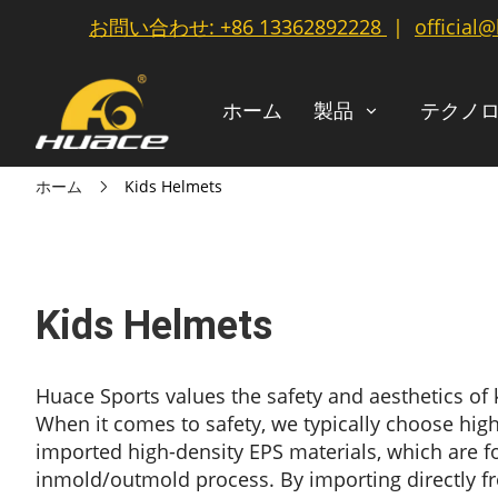
お問い合わせ:
+86 13362892228
|
official
ホーム
製品
テクノ
ホーム
Kids Helmets
Kids Helmets
Huace Sports values the safety and aesthetics of 
When it comes to safety, we typically choose hig
imported high-density EPS materials, which are 
inmold/outmold process. By importing directly 