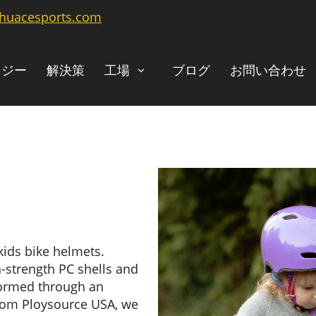
@huacesports.com
ロジー
解決策
工場
ブログ
お問い合わせ
kids bike helmets.
h-strength PC shells and
formed through an
from Ploysource USA, we