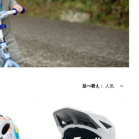
並べ替え
：
人気