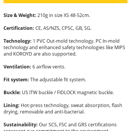
Size & Weight:
210g in size XS 48-52cm.
Certification:
CE, AS/NZS, CPSC, GB, SG.
Technology:
1 PVC Out-mold technology. PC In-mold
technology and enhanced safety technologies like MIPS
and KOROYD are also supported.
Ventilation:
6 airflow vents.
Fit system:
The adjustable fit system.
Buckle:
US ITW buckle / FIDLOCK magnetic buckle.
Lining:
Hot-press technology, sweat absorption, flash
drying, removable and anti-bacterial.
Sustainability:
Our SCS, FSC and GRS certifications