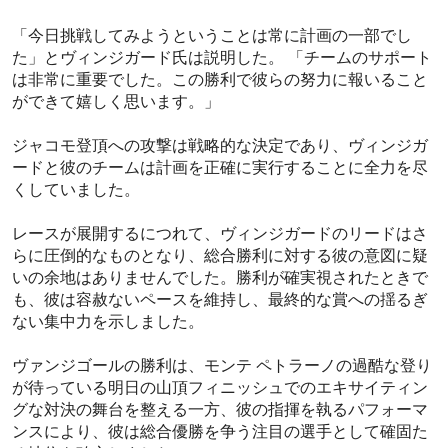
「今日挑戦してみようということは常に計画の一部でし
た」とヴィンジガード氏は説明した。 「チームのサポート
は非​​常に重要でした。この勝利で彼らの努力に報いること
ができて嬉しく思います。」
ジャコモ登頂への攻撃は戦略的な決定であり、ヴィンジガ
ードと彼のチームは計画を正確に実行することに全力を尽
くしていました。
レースが展開するにつれて、ヴィンジガードのリードはさ
らに圧倒的なものとなり、総合勝利に対する彼の意図に疑
いの余地はありませんでした。勝利が確実視されたときで
も、彼は容赦ないペースを維持し、最終的な賞への揺るぎ
ない集中力を示しました。
ヴァンジゴールの勝利は、モンテ ペトラーノの過酷な登り
が待っている明日の山頂フィニッシュでのエキサイティン
グな対決の舞台を整える一方、彼の指揮を執るパフォーマ
ンスにより、彼は総合優勝を争う注目の選手として確固た