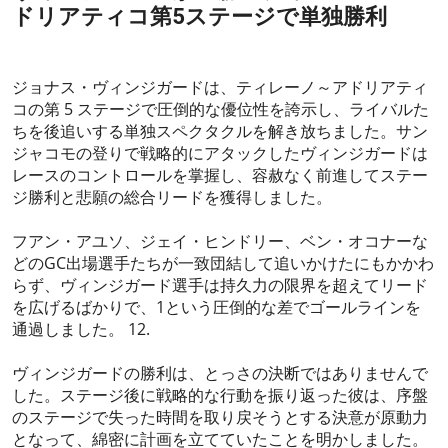
ドリアティコ第5ステージで単独勝利
2024-03-12
ジョナス・ヴィンジガードは、ティレーノ～アドリアティ
コの第 5 ステージで圧倒的な優位性を誇示し、ライバルた
ちを後追いする単独スペクタクルを解き放ちました。サン
ジャコモの登りで戦略的にアタックしたヴィンジガードは
レースのコントロールを掌握し、容赦なく前進してステー
ジ勝利と悲願の総合リードを獲得しました。
フアン・アユソ、ジェイ・ヒンドリー、ベン・オコナーな
どのGC出場選手たちが一致団結して追いかけたにもかかわ
らず、ヴィンジガード選手は持久力の限界を超えてリード
を広げるばかりで、1という圧倒的な差でゴールラインを
通過しました。 12.
ヴィンジガードの勝利は、とっさの決断ではありませんで
した。ステージ後に戦略的な行動を振り返った彼は、序盤
のステージで失った時間を取り戻そうとする決意が原動力
となって、綿密に計画を立てていたことを明かしました。