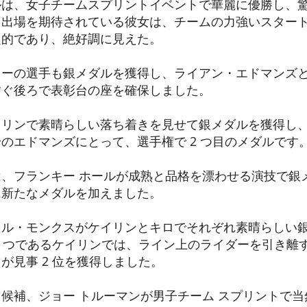
ルは、女子チームスプリントイベントで華麗に優勝し、
ク出場を期待されている彼女は、チームの力強いスター
定的であり、絶好調に見えた。
ラーの選手も銀メダルを獲得し、ライアン・エドマンズ
すぐ後ろで表彰台の座を確保しました。
イリンで素晴らしい落ち着きを見せて銀メダルを獲得し
のエドマンズにとって、選手権で 2 つ目のメダルです
、フランキー ホールが成熟と品格を漂わせる演技で銀
に新たなメダルを加えました。
ル・モンクスがケイリンとキロでそれぞれ素晴らしい銀メ
1 つであるケイリンでは、ライン上のライダーを引き離
が見事 2 位を獲得しました。
候補、ジョー トルーマンが男子チーム スプリントで