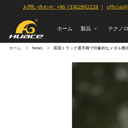
お問い合わせ:
+86 13362892228
|
official
ホーム
製品
テクノ
ホーム
News
英国トラック選手権で印象的なメダル獲