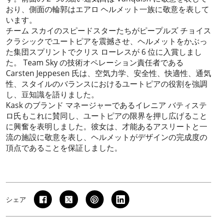
おり、側面の輪郭はエアロ ヘルメット一族に敬意を表して
います。
チーム スカイのスピードスターたちがピープルズ チョイス
クラシックでユートピアを震撼させ、ヘルメットをかぶっ
た集団スプリントでクリス ローレスが 6 位に入賞しまし
た。 Team Sky の技術オペレーション責任者である
Carsten Jeppesen 氏は、空気力学、安全性、快適性、通気
性、スタイルのバランスにおけるユートピアの役割を強調
し、豆知識を語りました。
Kask のブランド マネージャーであるイレニア バティステ
ロ氏もこれに賛同し、ユートピアの限界を押し広げること
に興奮を表明しました。彼女は、才能あるアスリートと一
流の施設に敬意を表し、ヘルメットがデザインの完成度の
頂点であることを保証しました。
シェア