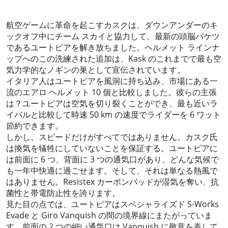
2024-01-03
航空ゲームに革命を起こすカスクは、ダウンアンダーのキ
ックオフ中にチーム スカイと協力して、最新の頭脳バケツ
であるユートピアを解き放ちました。ヘルメット ラインナ
ップへのこの洗練された追加は、Kask のこれまでで最も空
気力学的なノギンの巣として宣伝されています。
イタリア人はユートピアを風洞に持ち込み、市場にある一
流のエアロ ヘルメット 10 個と比較しました。彼らの主張
は？ユートピアは空気を切り裂くことができ、最も近いラ
イバルと比較して時速 50 km の速度でライダーを 6 ワット
節約できます。
しかし、スピードだけがすべてではありません。カスク氏
は換気を犠牲にしていないことを保証する。ユートピアに
は前面に 6 つ、背面に 3 つの通気口があり、どんな気候で
も一年中快適に過ごせます。そして、それは単なる熱風で
はありません。Resistex カーボンパッドが湿気を奪い、抗
菌性と帯電防止性を誇ります。
見た目の点では、ユートピアはスペシャライズド S-Works
Evade と Giro Vanquish の間の境界線にまたがっていま
す。前面の 2 つの細い通気口は Vanquish に敬意を表して