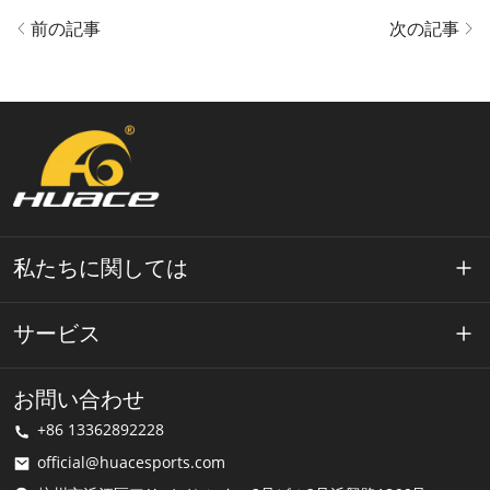
前の記事
次の記事
私たちに関しては
ワエースについて
サービス
テクノロジー
プライバシーポリシー
お問い合わせ
解決
+86 13362892228
利用規約
official@huacesports.com
配送サービス