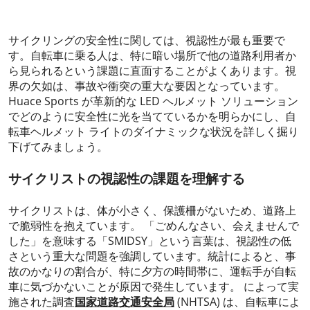
2023-08-24
サイクリングの安全性に関しては、視認性が最も重要で
す。自転車に乗る人は、特に暗い場所で他の道路利用者か
ら見られるという課題に直面することがよくあります。視
界の欠如は、事故や衝突の重大な要因となっています。
Huace Sports が革新的な LED ヘルメット ソリューション
でどのように安全性に光を当てているかを明らかにし、自
転車ヘルメット ライトのダイナミックな状況を詳しく掘り
下げてみましょう。
サイクリストの視認性の課題を理解する
サイクリストは、体が小さく、保護柵がないため、道路上
で脆弱性を抱えています。 「ごめんなさい、会えませんで
した」を意味する「SMIDSY」という言葉は、視認性の低
さという重大な問題を強調しています。統計によると、事
故のかなりの割合が、特に夕方の時間帯に、運転手が自転
車に気づかないことが原因で発生しています。 によって実
施された調査
国家道路交通安全局
(NHTSA) は、自転車によ