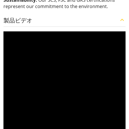
Sustainability:
Our SCS, FSC and GRS certifications
represent our commitment to the environment.
製品ビデオ