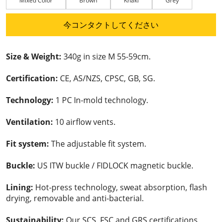
Mixed Color
Brown
Khaki
Grey
今コンタクトしてください
Size & Weight:
340g in size M 55-59cm.
Certification:
CE, AS/NZS, CPSC, GB, SG.
Technology:
1 PC In-mold technology.
Ventilation:
10 airflow vents.
Fit system:
The adjustable fit system.
Buckle:
US ITW buckle / FIDLOCK magnetic buckle.
Lining:
Hot-press technology, sweat absorption, flash
drying, removable and anti-bacterial.
Sustainability:
Our SCS, FSC and GRS certifications