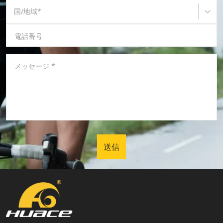
国/地域
*
電話番号
メッセージ
*
送信