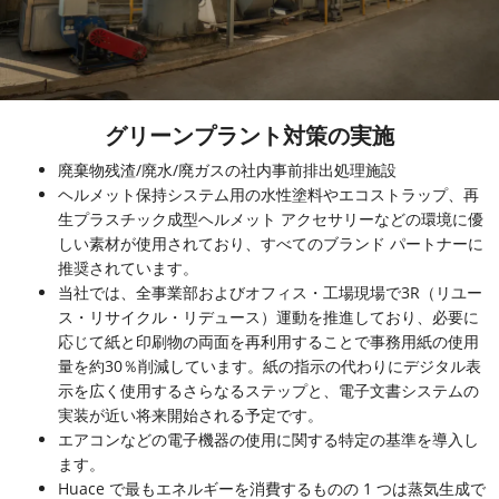
グリーンプラント対策の実施
廃棄物残渣/廃水/廃ガスの社内事前排出処理施設
ヘルメット保持システム用の水性塗料やエコストラップ、再
生プラスチック成型ヘルメット アクセサリーなどの環境に優
しい素材が使用されており、すべてのブランド パートナーに
推奨されています。
当社では、全事業部およびオフィス・工場現場で3R（リユー
ス・リサイクル・リデュース）運動を推進しており、必要に
応じて紙と印刷物の両面を再利用することで事務用紙の使用
量を約30％削減しています。紙の指示の代わりにデジタル表
示を広く使用するさらなるステップと、電子文書システムの
実装が近い将来開始される予定です。
エアコンなどの電子機器の使用に関する特定の基準を導入し
ます。
Huace で最もエネルギーを消費するものの 1 つは蒸気生成で