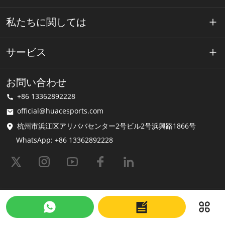
私たちに関しては
ワエースについて
サービス
テクノロジー
プライバシーポリシー
お問い合わせ
解決
+86 13362892228
利用規約
official@huacesports.com
配送サービス
杭州市浜江区アリババセンター2号ビル2号浜興路1866号
WhatsApp: +86 13362892228
よくある質問
© 2026 OEM & ODM ヘムレット |スポーツヘルメットのメーカーおよびサプ
ライヤー | Huaceスポーツ Shopastroによって提供されています