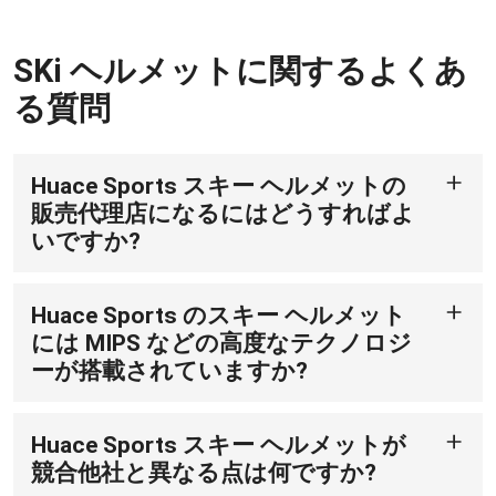
SKi ヘルメットに関するよくあ
る質問
Huace Sports スキー ヘルメットの
販売代理店になるにはどうすればよ
いですか?
私たちは常に新しいパートナーシップを構築すること
にオープンです。当社のビジネス開発チームにお問い
Huace Sports のスキー ヘルメット
合わせください。Huace Sports スキー ヘルメットの
販売代理店になるためのプロセスをご案内します。
には MIPS などの高度なテクノロジ
ーが搭載されていますか?
はい、Huace Sports スキー ヘルメットの一部のモデ
ルには MIPS (多方向衝撃保護システム) テクノロジー
Huace Sports スキー ヘルメットが
が搭載されています。このテクノロジーにより、衝撃
時にヘルメットがわずかに回転して回転力が吸収さ
競合他社と異なる点は何ですか?
れ、安全性がさらに高まります。