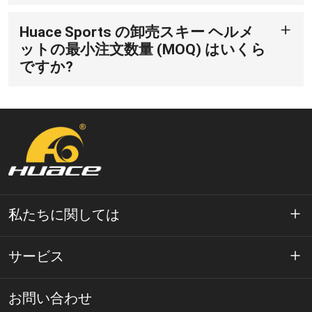
Huace Sports は、優れた快適性、フィット感、耐久
性を備えた、安全規格に準拠した高品質のスキー ヘル
Huace Sports の卸売スキー ヘルメ
メットを製造することに誇りを持っています。国際的
なデザインチームと工場のおかげで、当社のヘルメッ
ットの最小注文数量 (MOQ) はいくら
トはスタイリッシュでありながら機能的であり、調節
ですか?
可能な通気性、取り外し可能なイヤーパッド、ゴーグ
MOQ は、製品モデルとカスタマイズ要件によって異
ルとの互換性などの高度な機能も備えています。ま
なります。ただし、通常、卸売注文の場合、MOQ は
た、優れたカスタマー サービスと包括的なアフターサ
200 ユニットから始まります。送料をご負担いただけ
ポートも提供します。
る場合は、このMOQ未満でも対応可能です。詳細につ
いては、弊社の営業チームにお問い合わせください。
私たちに関しては
ワエースについて
サービス
テクノロジー
プライバシーポリシー
お問い合わせ
解決