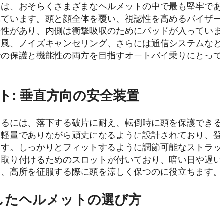
トは、おそらくさまざまなヘルメットの中で最も堅牢で
れています。頭と顔全体を覆い、視認性を高めるバイザ
耗性があり、内側は衝撃吸収のためにパッドが入ってい
防風、ノイズキャンセリング、さらには通信システムな
での保護と機能性の両方を目指すオートバイ乗りにとっ
ト: 垂直方向の安全装置
するには、落下する破片に耐え、転倒時に頭を保護でき
は軽量でありながら頑丈になるように設計されており、
ます。しっかりとフィットするように調節可能なストラ
を取り付けるためのスロットが付いており、暗い日や遅
り、高所を征服する際に頭を涼しく保つのに役立ちます
適したヘルメットの選び方