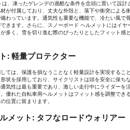
トは、凍ったゲレンデの過酷な条件を念頭に置いて設計
熱材が付属しており、丈夫な外殻と、落下や衝突による
が備わっています。通気性も重要な機能で、冷たい風で
できます。さらに、スノーボード ヘルメットにはイヤ
とが多く、雪を切り進む際のぴったりとしたフィット感
ト: 軽量プロテクター
関しては、保護を損なうことなく軽量設計を実現するこ
た形状を採用しており、サイクリストは頭を安全に保ち
の通気性は最も重要であり、激しい走行中にライダーを
す。優れた自転車用ヘルメットはフィット感を調整でき
定の位置に留まります。
ルメット: タフなロードウォリアー