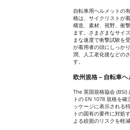
自転車用ヘルメットの
格は、サイクリストが
構造、素材、視野、衝
ます。さまざまなサイ
まな速度で衝撃試験を
が着用者の頭にしっか
潤、人工老化後などの
す。
欧州規格 – 自転車ヘルメ
The
英国規格協会
(BS
トの EN 1078 規格
ッケージに表示される
トの固有の要件に対処するた
よる絞扼のリスクを軽減