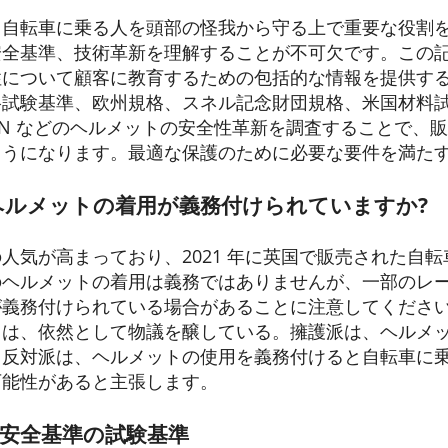
、自転車に乗る人を頭部の怪我から守る上で重要な役割
安全基準、技術革新を理解することが不可欠です。この
性について顧客に教育するための包括的な情報を提供す
試験基準、欧州規格、スネル記念財団規格、米国材料試験協会
や SPIN などのヘルメットの安全性革新を調査することで
ようになります。最適な保護のために必要な要件を満た
ヘルメットの着用が義務付けられていますか?
人気が高まっており、2021 年に英国で販売された自
のヘルメットの着用は義務ではありませんが、一部のレ
が義務付けられている場合があることに注意してくださ
ては、依然として物議を醸している。擁護派は、ヘルメ
、反対派は、ヘルメットの使用を義務付けると自転車に
可能性があると主張します。
安全基準の試験基準