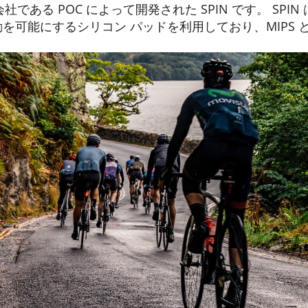
ある POC によって開発された SPIN です。 SPIN は、S
転運動を可能にするシリコン パッドを利用しており、MIPS