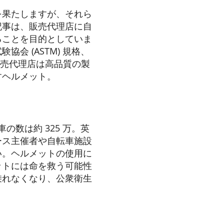
を果たしますが、それら
記事は、販売代理店に自
ることを目的としていま
 (ASTM) 規格、
、販売代理店は高品質の製
すヘルメット。
転車の数は約
325 万
。英
ース主催者や自転車施設
い。ヘルメットの使用に
ットには命を救う可能性
乗れなくなり、公衆衛生