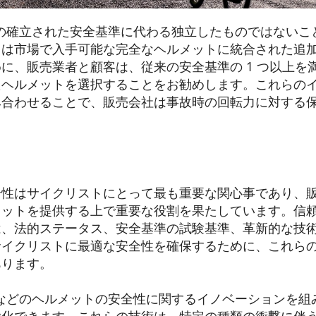
は、前述の確立された安全基準に代わる独立したものではない
らは市場で入手可能な完全なヘルメットに統合された追
、販売業者と顧客は、従来の安全基準の 1 つ以上を満たす 
たヘルメットを選択することをお勧めします。これらの
み合わせることで、販売会社は事故時の回転力に対する
全性はサイクリストにとって最も重要な関心事であり、
メットを提供する上で重要な役割を果たしています。信
は、法的ステータス、安全基準の試験基準、革新的な技
サイクリストに最適な安全性を確保するために、これら
あります。
PIN などのヘルメットの安全性に関するイノベーションを
強化できます。これらの技術は、特定の種類の衝撃に伴