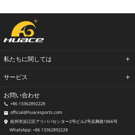
私たちに関しては
ワエースについて
サービス
テクノロジー
プライバシーポリシー
お問い合わせ
解決
+86 13362892228
利用規約
official@huacesports.com
配送サービス
杭州市浜江区アリババセンター2号ビル2号浜興路1866号
WhatsApp: +86 13362892228
よくある質問